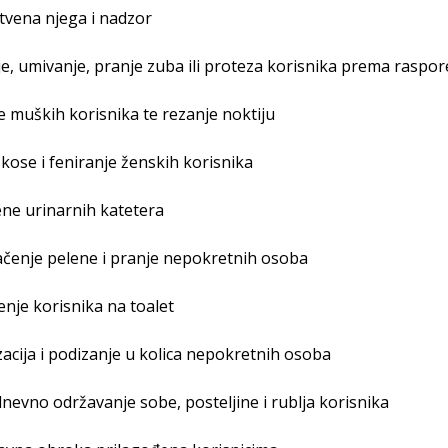
stvena njega i nadzor
je, umivanje, pranje zuba ili proteza korisnika prema raspo
je muških korisnika te rezanje noktiju
 kose i feniranje ženskih korisnika
ene urinarnih katetera
lačenje pelene i pranje nepokretnih osoba
enje korisnika na toalet
zacija i podizanje u kolica nepokretnih osoba
nevno održavanje sobe, posteljine i rublja korisnika