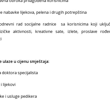
glavna obroka prilagođena korisnicima
e nabavke lijekova, pelena i drugih potrepština
odnevni rad socijalne radnice sa korisnicima koji uklju
fizičke aktivnosti, kreativne sate, izlete, proslave ro
i
e ulaze u cijenu smještaja:
a doktora specijalista
i lijekovi
ske i usluge pedikera