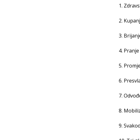
1. Zdrav
2. Kupan
3. Brijan
4. Pranje
5. Promj
6. Presv
7. Odvođ
8. Mobili
9. Svakod