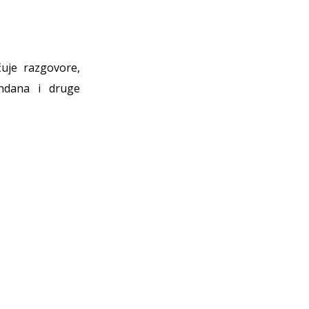
čuje razgovore,
đendana i druge