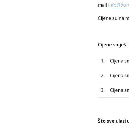
mail
info@dom
Cijene su na m
Cijene smješt
1.
Cijena s
2.
Cijena s
3.
Cijena s
Što sve ulazi 