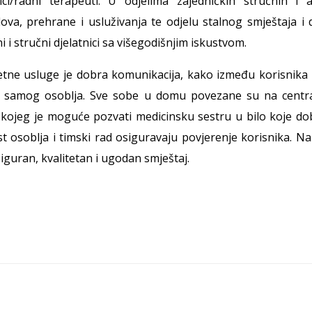
nici/radni terapeuti. U odjelima zajedničkih stručnih i a
lova, prehrane i usluživanja te odjelu stalnog smještaja i
 i stručni djelatnici sa višegodišnjim iskustvom.
etne usluge je dobra komunikacija, kako između korisnika 
u samog osoblja. Sve sobe u domu povezane su na centra
kojeg je moguće pozvati medicinsku sestru u bilo koje doba
 osoblja i timski rad osiguravaju povjerenje korisnika. Na
siguran, kvalitetan i ugodan smještaj.