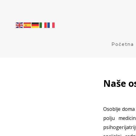
Početna
Naše o
Osoblje doma 
polju medici
psihogerijatr