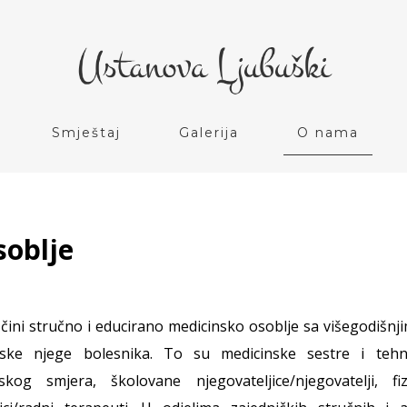
Smještaj
Galerija
O nama
soblje
čini stručno i educirano medicinsko osoblje sa višegodišnj
nske njege bolesnika. To su medicinske sestre i tehni
ijskog smjera, školovane njegovateljice/njegovatelji, fi