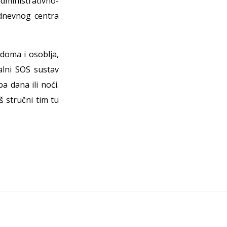
dministrativno-
 dnevnog centra
doma i osoblja,
lni SOS sustav
 dana ili noći.
š stručni tim tu