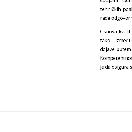
socijalni rad
tehničkih pos
rade odgovorni
Osnova kvalit
tako i izmeđ
dojave putem 
Kompetentnost
je da osigura 