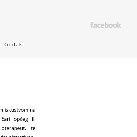
Kontakt
im iskustvom na
čari općeg ili
zioterapeut, te