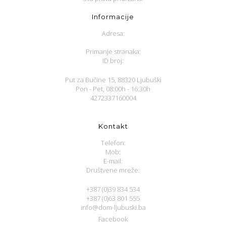
Informacije
Adresa:
Primanje stranaka:
ID broj:
Put za Bučine 15, 88320 Ljubuški
Pon - Pet, 08:00h - 16:30h
4272337160004
Kontakt
Telefon:
Mob:
E-mail:
Društvene mreže:
+387 (0)39 834 534
+387 (0)63 801 555
info@dom-ljubuski.ba
Facebook