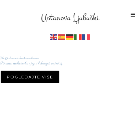
Otkrijte dom sa vrhunskom uslugom.
Strucna medicinska njega i luksuzni smjestaj.
POGLEDAJTE VIŠE