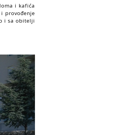
doma i kafića
j i provođenje
 i sa obitelji