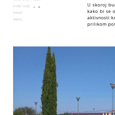
U skoroj bu
FONT SIZE
kako bi se o
PRINT
aktivnosti k
EMAIL
prilikom pos